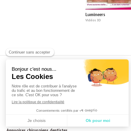
Lumineers
Vidéos 3D
Cabinet dentaire du Dr Annick RENAUDIE
Conditions Générales Utilisation
Mentions légales
Politique de confidentialité et charte cookie
Charte déontologique
Ordre national
Annuaires chirurgiens dentistes