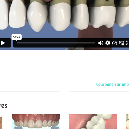
t
Couronne sur imp
res