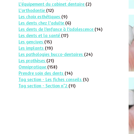
Articles Count
L'équipement du cabinet dentaire
(2)
Articles Count
L'orthodontie
(12)
Articles Count
Les choix esthétiques
(9)
Articles Count
Les dents chez l'adulte
(6)
Articles Count
Les dents de l’enfance à l’adolescence
(14)
Articles Count
Les dents et la santé
(17)
Articles Count
Les gencives
(15)
Articles Count
Les implants
(19)
Articles Count
Les pathologies bucco-dentaires
(24)
Articles Count
Les prothèses
(21)
Articles Count
Omnipratique
(158)
Articles Count
Prendre soin des dents
(14)
Articles Count
Tag section - Les fiches conseils
(5)
Articles Count
Tag section - Section n°2
(11)